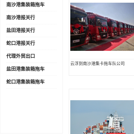
南沙港集装箱拖车
南沙港报关行
盐田港报关行
蛇口港报关行
代理外贸出口
云浮到南沙港集卡拖车队公司
盐田港集装箱拖车
蛇口港集装箱拖车