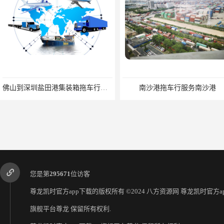
佛山到深圳盐田港集装箱拖车行单价|深耕港口服务
南沙港拖车行服务南沙港
您是第
295671
位访客
尊龙凯时官方app下载的版权所有 ©2024 八方资源网
尊龙凯时官方ap
旗舰平台尊龙
保留所有权利.