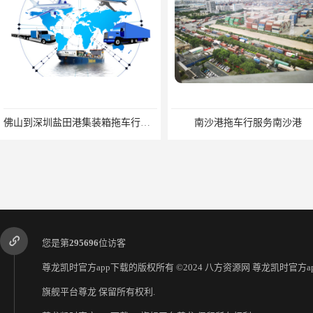
佛山到深圳盐田港集装箱拖车行单价|深耕港口服务
南沙港拖车行服务南沙港
您是第
295696
位访客
尊龙凯时官方app下载的版权所有 ©2024 八方资源网
尊龙凯时官方ap
旗舰平台尊龙
保留所有权利.