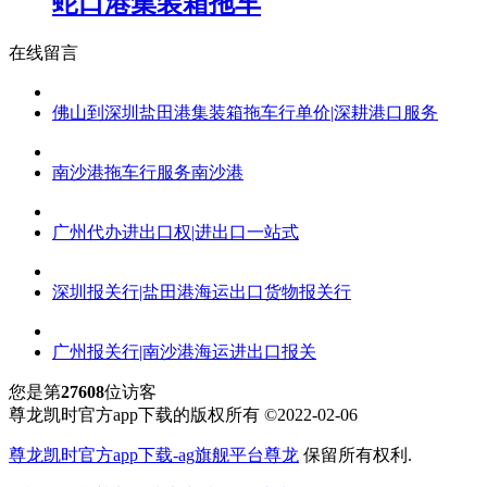
蛇口港集装箱拖车
在线留言
佛山到深圳盐田港集装箱拖车行单价|深耕港口服务
南沙港拖车行服务南沙港
广州代办进出口权|进出口一站式
深圳报关行|盐田港海运出口货物报关行
广州报关行|南沙港海运进出口报关
您是第
27608
位访客
尊龙凯时官方app下载的版权所有 ©2022-02-06
尊龙凯时官方app下载-ag旗舰平台尊龙
保留所有权利.