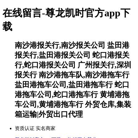
在线留言-尊龙凯时官方app下
载
南沙港报关行,南沙报关公司 盐田港
报关行,盐田港报关公司 蛇口港报关
行,蛇口港报关公司 广州报关行,深圳
报关行 南沙港拖车队,南沙港拖车行
盐田港拖车公司,盐田港拖车行 蛇口
港拖车公司,蛇口港拖车行 黄埔港拖
车公司,黄埔港拖车行 外贸仓库,集装
箱运输|外贸出口代理
资质认证
实名商家