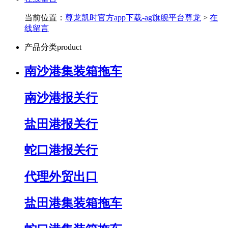
当前位置：
尊龙凯时官方app下载-ag旗舰平台尊龙
>
在
线留言
产品分类
product
南沙港集装箱拖车
南沙港报关行
盐田港报关行
蛇口港报关行
代理外贸出口
盐田港集装箱拖车