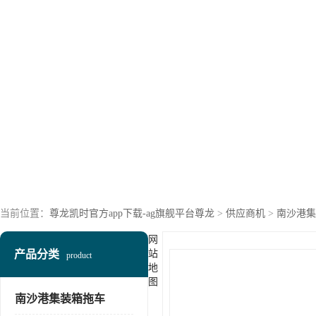
当前位置：
尊龙凯时官方app下载-ag旗舰平台尊龙
>
供应商机
>
南沙港集
网
产品分类
站
product
地
图
南沙港集装箱拖车