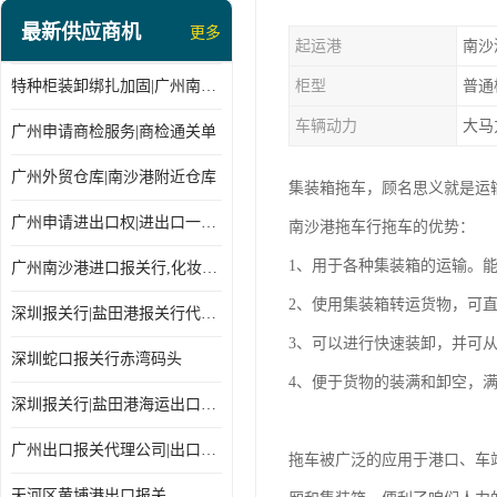
最新供应商机
更多
起运港
南沙
特种柜装卸绑扎加固|广州南沙仓库装卸
柜型
普通
车辆动力
大马
广州申请商检服务|商检通关单
广州外贸仓库|南沙港附近仓库
集装箱拖车，顾名思义就是运
广州申请进出口权|进出口一站式
南沙港拖车行拖车的优势：
1、用于各种集装箱的运输。
广州南沙港进口报关行,化妆品进口报关,进口报关行
2、使用集装箱转运货物，可
深圳报关行|盐田港报关行代理报关
3、可以进行快速装卸，并可
深圳蛇口报关行赤湾码头
4、便于货物的装满和卸空，
深圳报关行|盐田港海运出口货物报关行
广州出口报关代理公司|出口货物报关单
拖车被广泛的应用于港口、车
天河区黄埔港出口报关