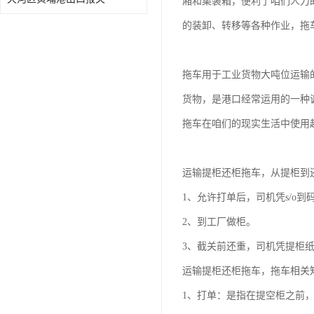
厢和集装箱，便利了咱们人力
的装卸、转移等各种作业，拖
拖车用于工业货物大吨位运输
货物，是港口经常运用的一种
拖车在咱们的现实生活中使用
运输提柜还柜拖车，从提柜到
1、允许打单后，司机凭s/o到
2、到工厂做柜。
3、截关前还重，司机凭提柜
运输提柜还柜拖车，拖车相关
1、打单：是指在提空柜之前