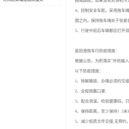
拥堵路段。如果没有对讲机作
4、控制安全车距。采用拖车
围之内，保持拖车绳处于张紧状
5、行驶中前后车辆都应打开
盐田港拖车行防疫措施：
根据公告，为积落实“外防输
以下防疫措施：
1、除解箱锁、办理必须的交
2、全程佩戴口罩;
3、配合测温，检验健康码，
4、保持距离，至少保持1 .5
5、减少纸质文件交接;无预约