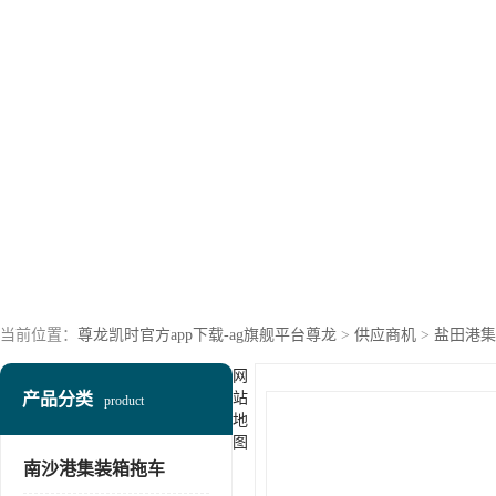
当前位置：
尊龙凯时官方app下载-ag旗舰平台尊龙
>
供应商机
>
盐田港集
网
产品分类
站
product
地
图
南沙港集装箱拖车