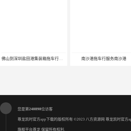
佛山到深圳盐田港集装箱拖车行单价|深耕港口服务
南沙港拖车行服务南沙港
您是第
240898
位访客
尊龙凯时官方app下载的版权所有 ©2023 八方资源网
尊龙凯时官方ap
旗舰平台尊龙
保留所有权利.