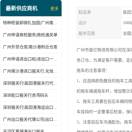
最新供应商机
更多
起运港
盐田
特种柜装卸绑扎加固|广州南沙仓库装卸
运价
100
服务范围
全国
广州申请商检服务|商检通关单
广州外贸仓库|南沙港附近仓库
广州市盈亿物流有限公司在深
广州申请进出口权|进出口一站式
务订仓。为满足客户需要，定
拖车的注意事项：
广州南沙港进口报关行,化妆品进口报关,进口报关行
1、应选择颜色醒目的拖车工
深圳报关行|盐田港报关行代理报关
的拖车绳或拖车杆，增加警示
深圳蛇口报关行赤湾码头
2、拖车工具要在前后车辆同
深圳报关行|盐田港海运出口货物报关行
车挂钩时一定要事后检查，保
广州出口报关代理公司|出口货物报关单
3、注意前后车沟通配合。拖
天河区黄埔港出口报关