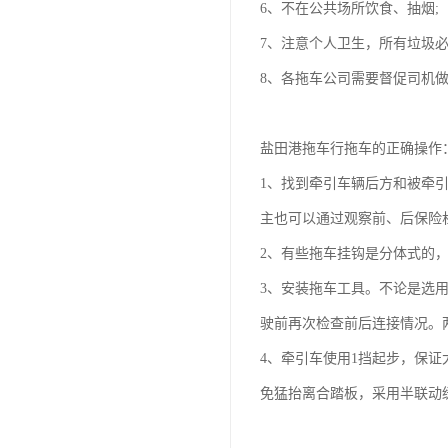
6、不在公共场所饮食、抽烟;
7、注意个人卫生，所有垃圾必
8、各拖车公司需要督促司机
盐田港拖车行拖车的正确操作
1、找到牵引车辆后方和被牵
主也可以通过观察前、后保险
2、有些拖车挂钩是分体式的
3、安装拖车工具。不论是选
驶前再次检查前后连接情况。
4、牵引车使用1挡起步，保
免猛抬离合踏板，采用半联动