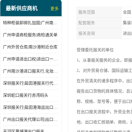
最新供应商机
更多
服务范围
全国
特种柜装卸绑扎加固|广州南沙仓库装卸
配套服务
集装
报关咨询
进出
广州申请商检服务|商检通关单
广州外贸仓库|南沙港附近仓库
受理委托报关的单位
广州申请进出口权|进出口一站式
1、从事报关服务的企业，即
2、对外贸易仓储、国际运输
广州南沙港进口报关行,化妆品进口报关,进口报关行
在外贸清关的诸多程序中，出
深圳报关行|盐田港报关行代理报关
报告出口货物的具体情况，且
深圳蛇口报关行赤湾码头
称、规格、型号等，便于出口
深圳报关行|盐田港海运出口货物报关行
在出口报关流程中，外贸业务
广州出口报关代理公司|出口货物报关单
地、出口收汇核销单、商检、
天河区黄埔港出口报关