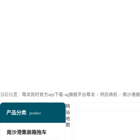
当前位置：
尊龙凯时官方app下载-ag旗舰平台尊龙
>
供应商机
>
南沙港报
网
产品分类
站
product
地
图
南沙港集装箱拖车