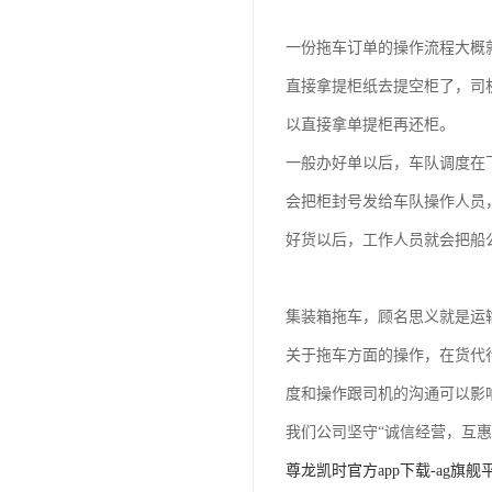
一份拖车订单的操作流程大概
直接拿提柜纸去提空柜了，司
以直接拿单提柜再还柜。
一般办好单以后，车队调度在
会把柜封号发给车队操作人员
好货以后，工作人员就会把船
集装箱拖车，顾名思义就是运
关于拖车方面的操作，在货代
度和操作跟司机的沟通可以影
我们公司坚守“诚信经营，互
尊龙凯时官方app下载-ag旗舰