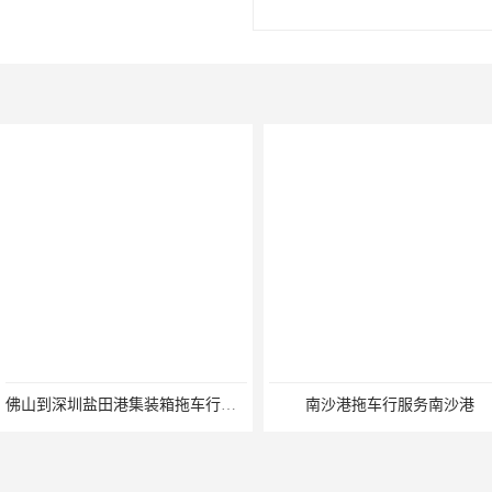
佛山到深圳盐田港集装箱拖车行单价|深耕港口服务
南沙港拖车行服务南沙港