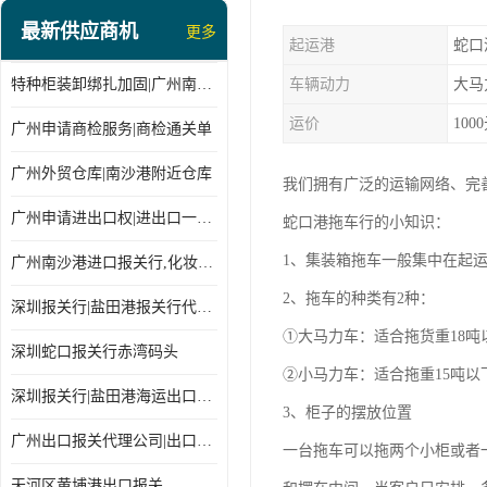
最新供应商机
更多
起运港
蛇口
特种柜装卸绑扎加固|广州南沙仓库装卸
车辆动力
大马
运价
100
广州申请商检服务|商检通关单
广州外贸仓库|南沙港附近仓库
我们拥有广泛的运输网络、完
广州申请进出口权|进出口一站式
蛇口港拖车行的小知识：
1、集装箱拖车一般集中在起
广州南沙港进口报关行,化妆品进口报关,进口报关行
2、拖车的种类有2种：
深圳报关行|盐田港报关行代理报关
①大马力车：适合拖货重18吨
深圳蛇口报关行赤湾码头
②小马力车：适合拖重15吨以
深圳报关行|盐田港海运出口货物报关行
3、柜子的摆放位置
广州出口报关代理公司|出口货物报关单
一台拖车可以拖两个小柜或者
天河区黄埔港出口报关