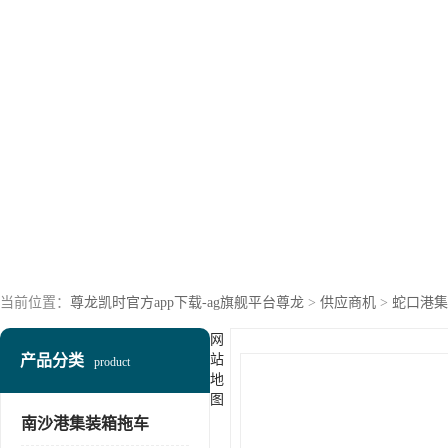
当前位置：
尊龙凯时官方app下载-ag旗舰平台尊龙
>
供应商机
>
蛇口港集
网
产品分类
站
product
地
图
南沙港集装箱拖车