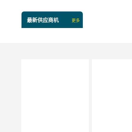
最新供应商机
更多