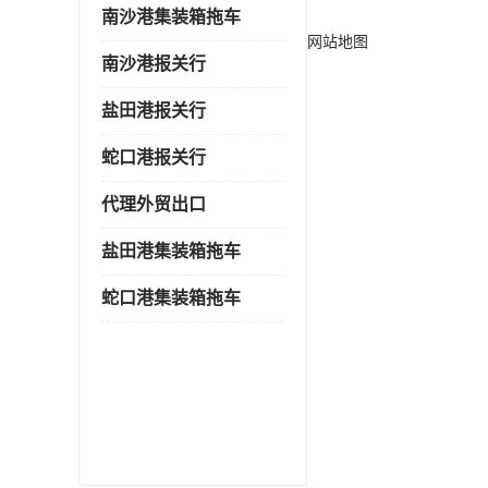
南沙港集装箱拖车
网站地图
南沙港报关行
盐田港报关行
蛇口港报关行
代理外贸出口
盐田港集装箱拖车
蛇口港集装箱拖车