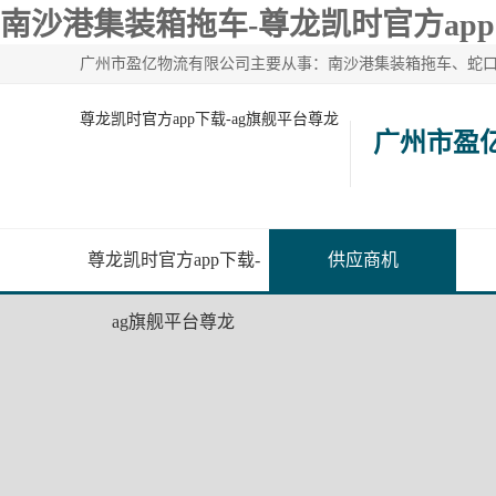
南沙港集装箱拖车-尊龙凯时官方ap
尊龙凯时官方app下载-ag旗舰平台尊龙
广州市盈
尊龙凯时官方app下载-
供应商机
ag旗舰平台尊龙