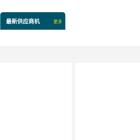
最新供应商机
更多