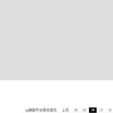
ag旗舰平台尊龙首页
上页
28
29
30
31
32