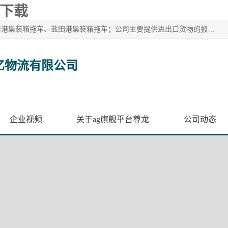
p下载
广州市盈亿物流有限公司主要从事：南沙港集装箱拖车、蛇口港集装箱拖车、盐田港集装箱拖车；公司主要提供进出口货物的报关报检、集装箱拖车、特种柜拖车、散货车、仓储搬运、装拆箱配送等港口物流服务。服务区域涵盖全国，起运港口：黄埔港、南沙港、盐田港、蛇口港等码头以及广州白云机场和火车站如南沙港火车站、 大朗、增城西、石龙等货运站。
亿物流有限公司
企业视频
关于ag旗舰平台尊龙
公司动态