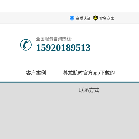
资质认证
实名商家
全国服务咨询热线:
15920189513
客户案例
尊龙凯时官方app下载的
联系方式