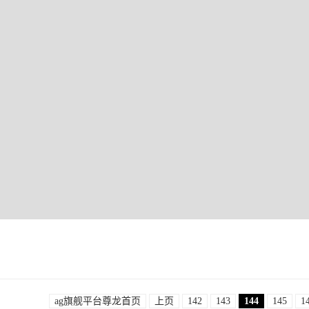
ag旗舰平台尊龙首页
上页
142
143
144
145
1