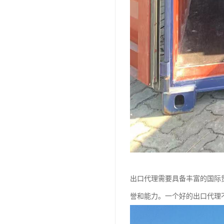
出口代理需要具备丰富的国际
誉和能力。一个好的出口代理