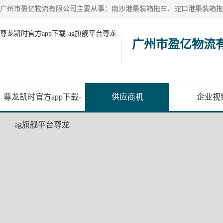
尊龙凯时官方app下载-ag旗舰平台尊龙
广州市盈亿物流
尊龙凯时官方app下载-
供应商机
企业视
ag旗舰平台尊龙