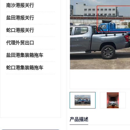
南沙港报关行
盐田港报关行
蛇口港报关行
代理外贸出口
盐田港集装箱拖车
蛇口港集装箱拖车
产品描述