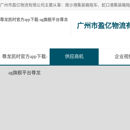
尊龙凯时官方app下载-ag旗舰平台尊龙
广州市盈亿物流
尊龙凯时官方app下载-
供应商机
企业视
ag旗舰平台尊龙