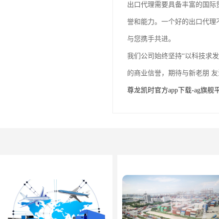
出口代理需要具备丰富的国际
誉和能力。一个好的出口代理
与您携手共进。
我们公司始终坚持“以科技求
的商业信誉，期待与新老朋 
尊龙凯时官方app下载-ag旗舰