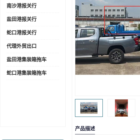
南沙港报关行
盐田港报关行
蛇口港报关行
代理外贸出口
盐田港集装箱拖车
蛇口港集装箱拖车
产品描述