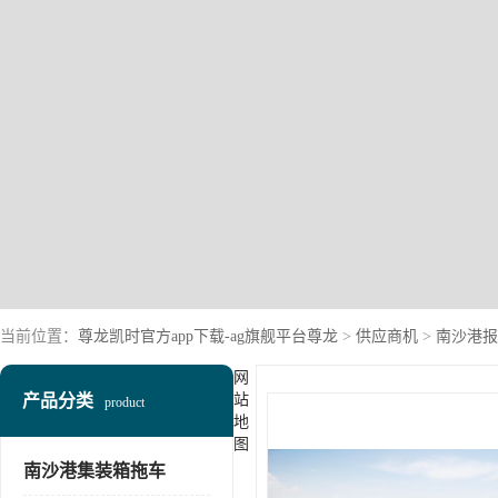
当前位置：
尊龙凯时官方app下载-ag旗舰平台尊龙
>
供应商机
>
南沙港报
网
产品分类
站
product
地
图
南沙港集装箱拖车