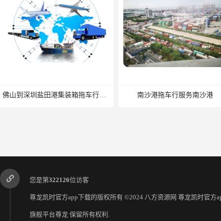
佛山到深圳盐田港集装箱拖车行单价|深耕港口服务
南沙港拖车行服务南沙港
您是第
322126
位访客
尊龙凯时官方app下载的版权所有 ©2024 八方资源网
尊龙凯时官方ap
旗舰平台尊龙
保留所有权利.