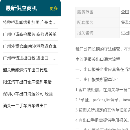
最新供应商机
更多
服务范围
全国
特种柜装卸绑扎加固|广州南沙仓库装卸
配套服务
集装
报关咨询
进出
广州申请商检服务|商检通关单
广州外贸仓库|南沙港附近仓库
我们公司长期的守法经营，在
广州申请进出口权|进出口一站式
南沙港报关出口通常流程
一、出口报关企业应具备在当
韶关新能源汽车出口代理
二、出口报关所需单证：
阳江汽车出口仓库装卸电话 经验丰富
1.客户装柜前，在海关单一
深圳小车出口海运公司 经验丰富
2.*单证：packinglist清
汕头一二手车汽车进出口
3.按海关所规定的其他单证如
4.有出口手册需提供手册报关