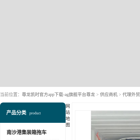
当前位置：
尊龙凯时官方app下载-ag旗舰平台尊龙
>
供应商机
>
代理外贸
网
产品分类
站
product
地
图
南沙港集装箱拖车