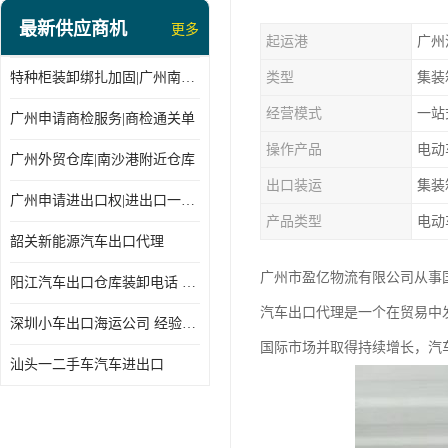
最新供应商机
更多
起运港
广州
特种柜装卸绑扎加固|广州南沙仓库装卸
类型
集装
经营模式
一站
广州申请商检服务|商检通关单
操作产品
电动
广州外贸仓库|南沙港附近仓库
出口装运
集装
广州申请进出口权|进出口一站式
产品类型
电动
韶关新能源汽车出口代理
广州市盈亿物流有限公司从事
阳江汽车出口仓库装卸电话 经验丰富
汽车出口代理是一个在贸易中
深圳小车出口海运公司 经验丰富
国际市场并取得持续增长，汽
汕头一二手车汽车进出口