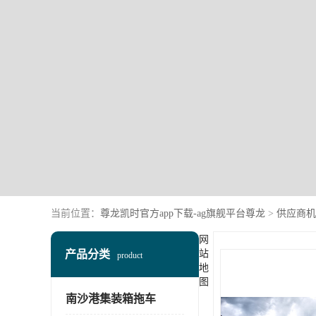
当前位置：
尊龙凯时官方app下载-ag旗舰平台尊龙
>
供应商机
网
产品分类
站
product
地
图
南沙港集装箱拖车