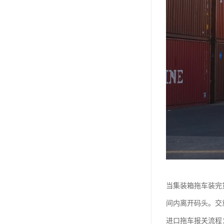
当集装箱拖车装完
间内离开码头。交
进口拖车报关流程