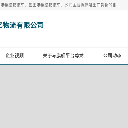
广州市盈亿物流有限公司主要从事：南沙港集装箱拖车、蛇口港集装箱拖车、盐田港集装箱拖车；公司主要提供进出口货物的报关报检、集装箱拖车、特种柜拖车、散货车、仓储搬运、装拆箱配送等港口物流服务。服务区域涵盖全国，起运港口：黄埔港、南沙港、盐田港、蛇口港等码头以及广州白云机场和火车站如南沙港火车站、 大朗、增城西、石龙等货运站。
亿物流有限公司
企业视频
关于ag旗舰平台尊龙
公司动态