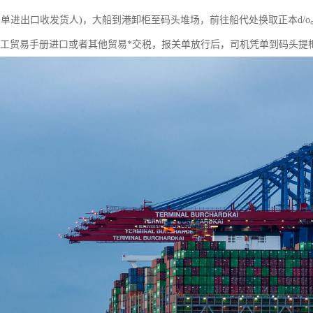
关单进出口收发货人)，大船到港卸柜至码头堆场，前往船代处换取正本d/
加工贸易手册进口或者其他贸易*交税，报关单放行后，司机凭单到码头提