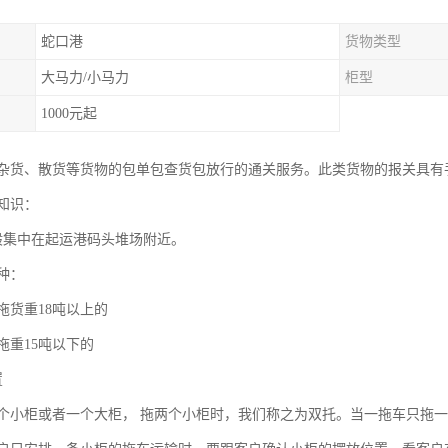
蛇口港
货物类型
大马力/小马力
柜型
1000元起
杂货、散货等货物的包单包查货包放行的通关服务。此类货物的报关具有
知识：
般集中在起运港码头堆场附近。
种：
拖货重18吨以上的
拖重15吨以下的
置
个小柜或者一个大柜， 拖两个小柜时，我们称之为双托。当一拖车只拖一