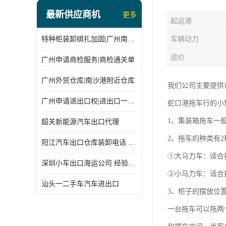
最新供应商机
更多
起运港
特种柜装卸绑扎加固|广州南沙仓库装卸
车辆动力
运价
广州申请商检服务|商检通关单
广州外贸仓库|南沙港附近仓库
我们公司主要提供
广州申请进出口权|进出口一站式
蛇口港拖车行的小
1、集装箱拖车一
韶关新能源汽车出口代理
2、拖车的种类有2
阳江汽车出口仓库装卸电话 经验丰富
①大马力车：适合
深圳小车出口海运公司 经验丰富
②小马力车：适合
汕头一二手车汽车进出口
3、柜子的摆放位
一台拖车可以拖两