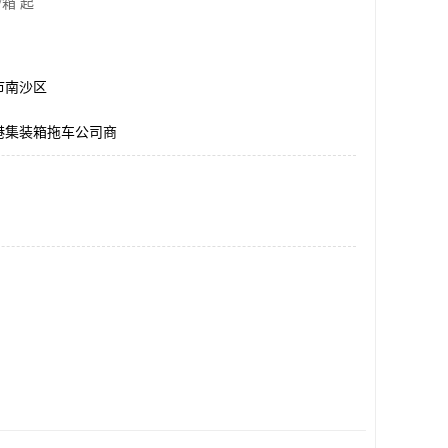
/箱 起
市南沙区
港集装箱拖车公司商