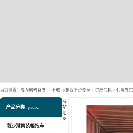
当前位置：
尊龙凯时官方app下载-ag旗舰平台尊龙
>
供应商机
>
代理外贸
网
产品分类
站
product
地
图
南沙港集装箱拖车