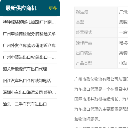
最新供应商机
更多
起运港
广州
特种柜装卸绑扎加固|广州南沙仓库装卸
类型
集装
经营模式
一站
广州申请商检服务|商检通关单
操作产品
电动
广州外贸仓库|南沙港附近仓库
出口装运
集装
广州申请进出口权|进出口一站式
产品类型
电动
韶关新能源汽车出口代理
广州市盈亿物流有限公司从事
阳江汽车出口仓库装卸电话 经验丰富
汽车出口代理是一个在贸易中
深圳小车出口海运公司 经验丰富
国际市场并取得持续增长，汽
汕头一二手车汽车进出口
汽车出口代理的主要职责是帮
和物流问题等。