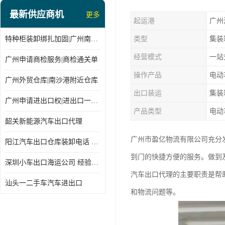
最新供应商机
更多
起运港
广州
特种柜装卸绑扎加固|广州南沙仓库装卸
类型
集装
经营模式
一站
广州申请商检服务|商检通关单
操作产品
电动
广州外贸仓库|南沙港附近仓库
出口装运
集装
广州申请进出口权|进出口一站式
产品类型
电动
韶关新能源汽车出口代理
广州市盈亿物流有限公司充分
阳江汽车出口仓库装卸电话 经验丰富
到门的快捷方便的服务。做到
深圳小车出口海运公司 经验丰富
汽车出口代理的主要职责是帮
汕头一二手车汽车进出口
和物流问题等。