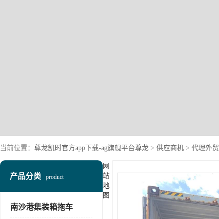
当前位置：
尊龙凯时官方app下载-ag旗舰平台尊龙
>
供应商机
>
代理外贸
网
产品分类
站
product
地
图
南沙港集装箱拖车