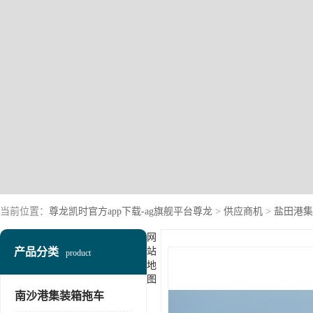
当前位置：
尊龙凯时官方app下载-ag旗舰平台尊龙
>
供应商机
>
盐田港集
网
产品分类
站
product
地
图
南沙港集装箱拖车