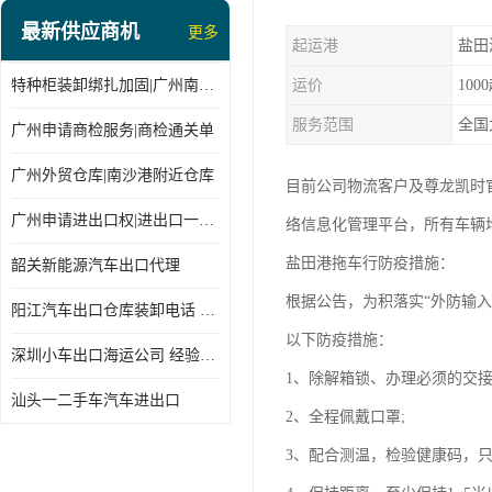
最新供应商机
更多
起运港
盐田
特种柜装卸绑扎加固|广州南沙仓库装卸
运价
100
服务范围
全国
广州申请商检服务|商检通关单
广州外贸仓库|南沙港附近仓库
目前公司物流客户及尊龙凯时
广州申请进出口权|进出口一站式
络信息化管理平台，所有车辆
盐田港拖车行防疫措施：
韶关新能源汽车出口代理
根据公告，为积落实“外防输
阳江汽车出口仓库装卸电话 经验丰富
以下防疫措施：
深圳小车出口海运公司 经验丰富
1、除解箱锁、办理必须的交
汕头一二手车汽车进出口
2、全程佩戴口罩;
3、配合测温，检验健康码，