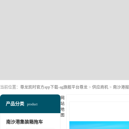
当前位置：
尊龙凯时官方app下载-ag旗舰平台尊龙
>
供应商机
>
南沙港报
网
产品分类
站
product
地
图
南沙港集装箱拖车