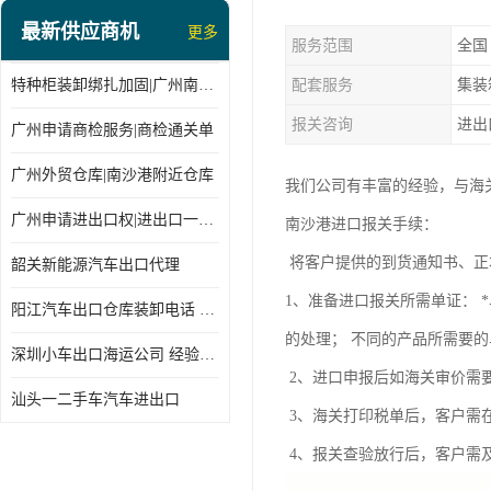
最新供应商机
更多
服务范围
全国
特种柜装卸绑扎加固|广州南沙仓库装卸
配套服务
集装
报关咨询
进出
广州申请商检服务|商检通关单
广州外贸仓库|南沙港附近仓库
我们公司有丰富的经验，与海
广州申请进出口权|进出口一站式
南沙港进口报关手续：
将客户提供的到货通知书、正
韶关新能源汽车出口代理
1、准备进口报关所需单证： 
阳江汽车出口仓库装卸电话 经验丰富
的处理； 不同的产品所需要
深圳小车出口海运公司 经验丰富
2、进口申报后如海关审价需
汕头一二手车汽车进出口
3、海关打印税单后，客户需
4、报关查验放行后，客户需