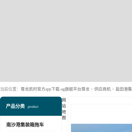
当前位置：
尊龙凯时官方app下载-ag旗舰平台尊龙
>
供应商机
>
盐田港集
网
产品分类
站
product
地
图
南沙港集装箱拖车