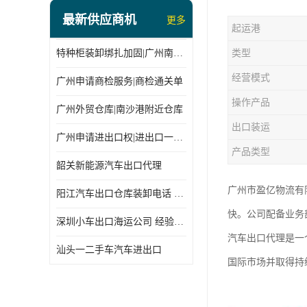
最新供应商机
更多
起运港
特种柜装卸绑扎加固|广州南沙仓库装卸
类型
经营模式
广州申请商检服务|商检通关单
操作产品
广州外贸仓库|南沙港附近仓库
出口装运
广州申请进出口权|进出口一站式
产品类型
韶关新能源汽车出口代理
广州市盈亿物流有
阳江汽车出口仓库装卸电话 经验丰富
快。公司配备业务
深圳小车出口海运公司 经验丰富
汽车出口代理是一
汕头一二手车汽车进出口
国际市场并取得持