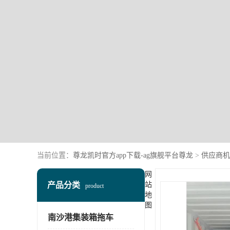
当前位置：
尊龙凯时官方app下载-ag旗舰平台尊龙
>
供应商机
网
产品分类
站
product
地
图
南沙港集装箱拖车