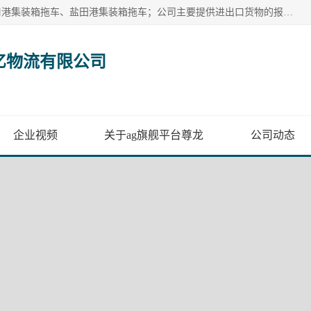
广州市盈亿物流有限公司主要从事：南沙港集装箱拖车、蛇口港集装箱拖车、盐田港集装箱拖车；公司主要提供进出口货物的报关报检、集装箱拖车、特种柜拖车、散货车、仓储搬运、装拆箱配送等港口物流服务。服务区域涵盖全国，起运港口：黄埔港、南沙港、盐田港、蛇口港等码头以及广州白云机场和火车站如南沙港火车站、 大朗、增城西、石龙等货运站。
亿物流有限公司
企业视频
关于ag旗舰平台尊龙
公司动态