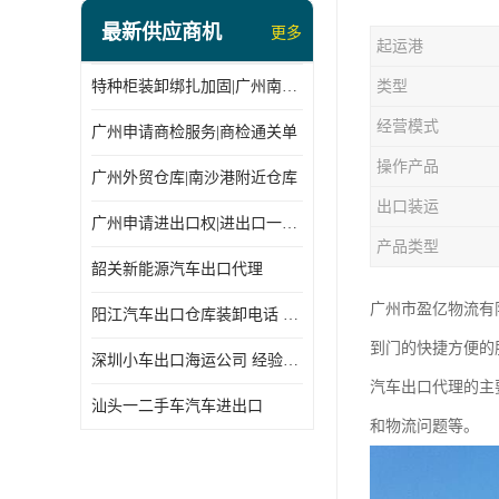
最新供应商机
更多
起运港
特种柜装卸绑扎加固|广州南沙仓库装卸
类型
经营模式
广州申请商检服务|商检通关单
操作产品
广州外贸仓库|南沙港附近仓库
出口装运
广州申请进出口权|进出口一站式
产品类型
韶关新能源汽车出口代理
广州市盈亿物流有
阳江汽车出口仓库装卸电话 经验丰富
到门的快捷方便的
深圳小车出口海运公司 经验丰富
汽车出口代理的主
汕头一二手车汽车进出口
和物流问题等。