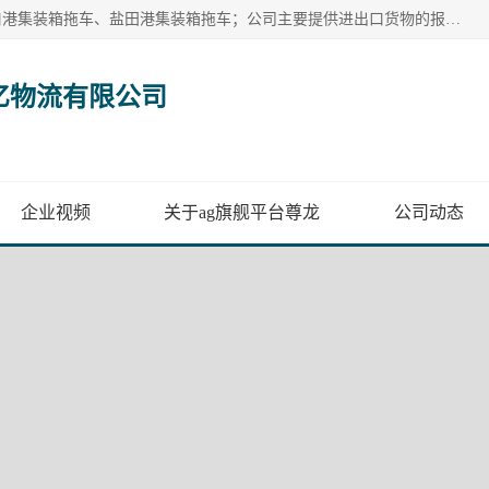
广州市盈亿物流有限公司主要从事：南沙港集装箱拖车、蛇口港集装箱拖车、盐田港集装箱拖车；公司主要提供进出口货物的报关报检、集装箱拖车、特种柜拖车、散货车、仓储搬运、装拆箱配送等港口物流服务。服务区域涵盖全国，起运港口：黄埔港、南沙港、盐田港、蛇口港等码头以及广州白云机场和火车站如南沙港火车站、 大朗、增城西、石龙等货运站。
亿物流有限公司
企业视频
关于ag旗舰平台尊龙
公司动态