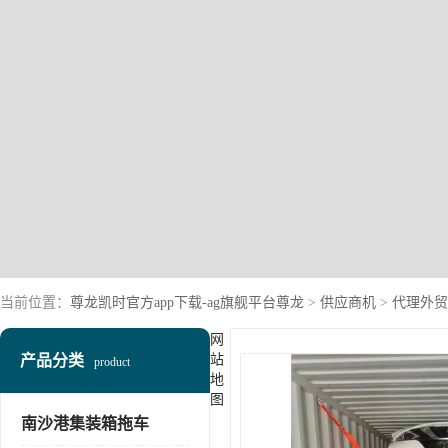
当前位置：
尊龙凯时官方app下载-ag旗舰平台尊龙
>
供应商机
>
代理外贸
网
产品分类
站
product
地
图
南沙港集装箱拖车