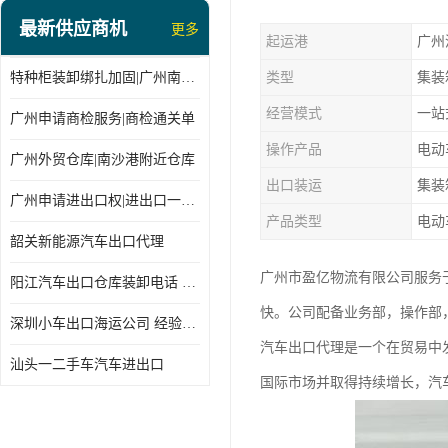
最新供应商机
更多
起运港
广州
特种柜装卸绑扎加固|广州南沙仓库装卸
类型
集装
经营模式
一站
广州申请商检服务|商检通关单
操作产品
电动
广州外贸仓库|南沙港附近仓库
出口装运
集装
广州申请进出口权|进出口一站式
产品类型
电动
韶关新能源汽车出口代理
广州市盈亿物流有限公司服务
阳江汽车出口仓库装卸电话 经验丰富
快。公司配备业务部，操作部
深圳小车出口海运公司 经验丰富
汽车出口代理是一个在贸易中
汕头一二手车汽车进出口
国际市场并取得持续增长，汽