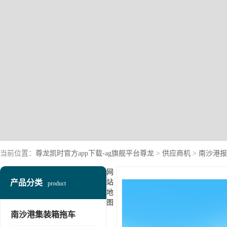
当前位置：
尊龙凯时官方app下载-ag旗舰平台尊龙
>
供应商机
>
南沙港报
网
产品分类
站
product
地
图
南沙港集装箱拖车