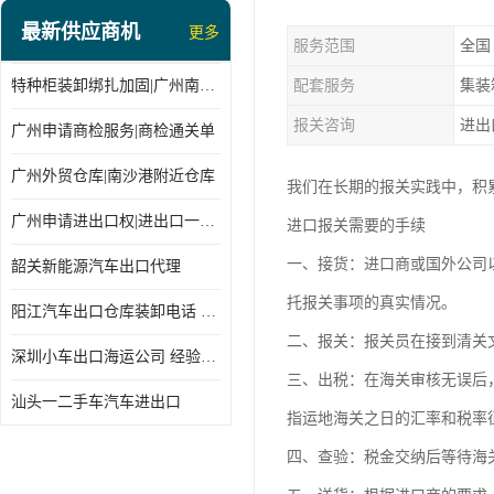
最新供应商机
更多
服务范围
全国
特种柜装卸绑扎加固|广州南沙仓库装卸
配套服务
集装
报关咨询
进出
广州申请商检服务|商检通关单
广州外贸仓库|南沙港附近仓库
我们在长期的报关实践中，积
广州申请进出口权|进出口一站式
进口报关需要的手续
一、接货：进口商或国外公司
韶关新能源汽车出口代理
托报关事项的真实情况。
阳江汽车出口仓库装卸电话 经验丰富
二、报关：报关员在接到清关
深圳小车出口海运公司 经验丰富
三、出税：在海关审核无误后
汕头一二手车汽车进出口
指运地海关之日的汇率和税率
四、查验：税金交纳后等待海