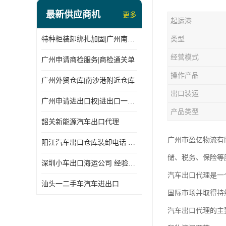
最新供应商机
更多
起运港
特种柜装卸绑扎加固|广州南沙仓库装卸
类型
经营模式
广州申请商检服务|商检通关单
操作产品
广州外贸仓库|南沙港附近仓库
出口装运
广州申请进出口权|进出口一站式
产品类型
韶关新能源汽车出口代理
广州市盈亿物流有
阳江汽车出口仓库装卸电话 经验丰富
储、税务、保险等
深圳小车出口海运公司 经验丰富
汽车出口代理是一
汕头一二手车汽车进出口
国际市场并取得持
汽车出口代理的主