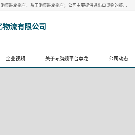
广州市盈亿物流有限公司主要从事：南沙港集装箱拖车、蛇口港集装箱拖车、盐田港集装箱拖车；公司主要提供进出口货物的报关报检、集装箱拖车、特种柜拖车、散货车、仓储搬运、装拆箱配送等港口物流服务。服务区域涵盖全国，起运港口：黄埔港、南沙港、盐田港、蛇口港等码头以及广州白云机场和火车站如南沙港火车站、 大朗、增城西、石龙等货运站。
亿物流有限公司
企业视频
关于ag旗舰平台尊龙
公司动态