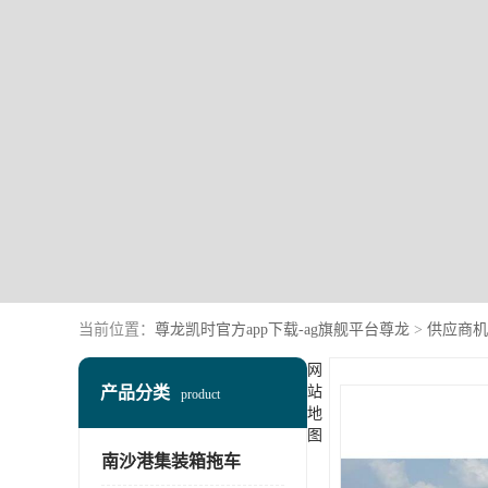
当前位置：
尊龙凯时官方app下载-ag旗舰平台尊龙
>
供应商机
网
产品分类
站
product
地
图
南沙港集装箱拖车