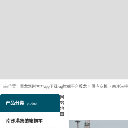
当前位置：
尊龙凯时官方app下载-ag旗舰平台尊龙
>
供应商机
>
南沙港报
网
产品分类
站
product
地
图
南沙港集装箱拖车