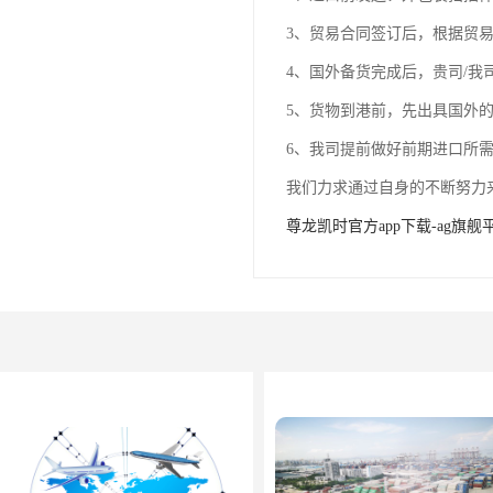
3、贸易合同签订后，根据贸
4、国外备货完成后，贵司/我
5、货物到港前，先出具国外
6、我司提前做好前期进口所
我们力求通过自身的不断努力
尊龙凯时官方app下载-ag旗舰