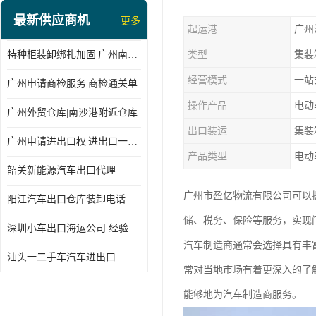
最新供应商机
更多
起运港
广州
特种柜装卸绑扎加固|广州南沙仓库装卸
类型
集装
经营模式
一站
广州申请商检服务|商检通关单
操作产品
电动
广州外贸仓库|南沙港附近仓库
出口装运
集装
广州申请进出口权|进出口一站式
产品类型
电动
韶关新能源汽车出口代理
广州市盈亿物流有限公司可以
阳江汽车出口仓库装卸电话 经验丰富
储、税务、保险等服务，实现
深圳小车出口海运公司 经验丰富
汽车制造商通常会选择具有丰
汕头一二手车汽车进出口
常对当地市场有着更深入的了
能够地为汽车制造商服务。