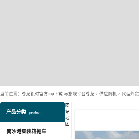
当前位置：
尊龙凯时官方app下载-ag旗舰平台尊龙
>
供应商机
>
代理外贸
网
产品分类
站
product
地
图
南沙港集装箱拖车