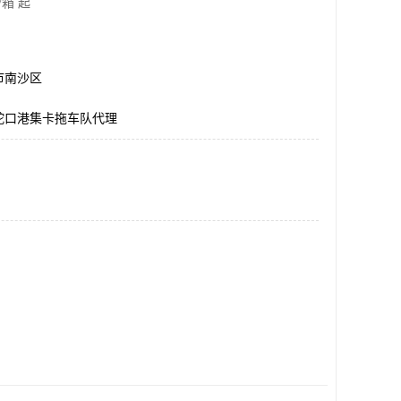
/箱 起
市南沙区
蛇口港集卡拖车队代理