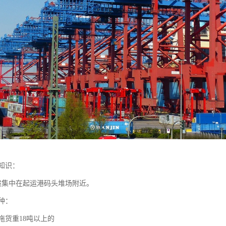
知识：
般集中在起运港码头堆场附近。
种：
拖货重18吨以上的