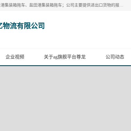
广州市盈亿物流有限公司主要从事：南沙港集装箱拖车、蛇口港集装箱拖车、盐田港集装箱拖车；公司主要提供进出口货物的报关报检、集装箱拖车、特种柜拖车、散货车、仓储搬运、装拆箱配送等港口物流服务。服务区域涵盖全国，起运港口：黄埔港、南沙港、盐田港、蛇口港等码头以及广州白云机场和火车站如南沙港火车站、 大朗、增城西、石龙等货运站。
亿物流有限公司
企业视频
关于ag旗舰平台尊龙
公司动态