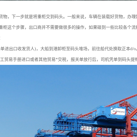
货物，下一步就是将重柜交到码头。一般来说，车辆在装载好货物，办理
重柜这个步骤，出口商并不需要做很多的操作，如果碰到一些比较各个流
：
关单进出口收发货人)，大船到港卸柜至码头堆场，前往船代处换取正本d/
加工贸易手册进口或者其他贸易*交税，报关单放行后，司机凭单到码头提