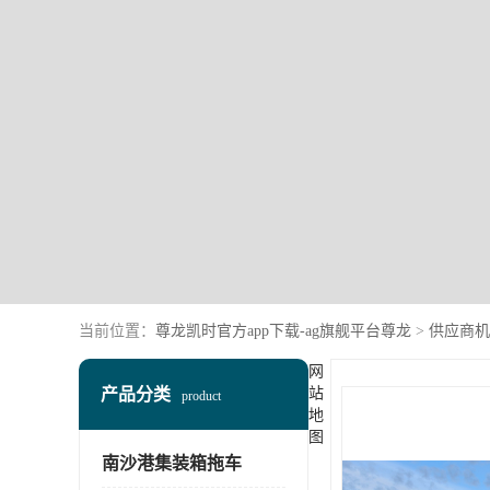
当前位置：
尊龙凯时官方app下载-ag旗舰平台尊龙
>
供应商机
网
产品分类
站
product
地
图
南沙港集装箱拖车