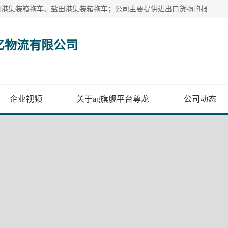
广州市盈亿物流有限公司主要从事：南沙港集装箱拖车、蛇口港集装箱拖车、盐田港集装箱拖车；公司主要提供进出口货物的报关报检、集装箱拖车、特种柜拖车、散货车、仓储搬运、装拆箱配送等港口物流服务。服务区域涵盖全国，起运港口：黄埔港、南沙港、盐田港、蛇口港等码头以及广州白云机场和火车站如南沙港火车站、 大朗、增城西、石龙等货运站。
亿物流有限公司
企业视频
关于ag旗舰平台尊龙
公司动态