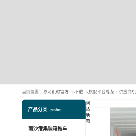
当前位置：
尊龙凯时官方app下载-ag旗舰平台尊龙
>
供应商机
网
产品分类
站
product
地
图
南沙港集装箱拖车