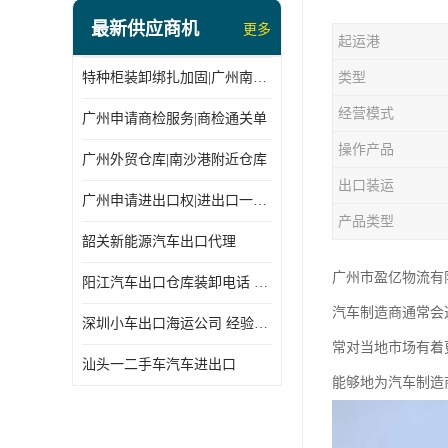
最新供应商机
更多
起运港
特种柜装卸绑扎加固|广州南沙仓库装卸
类型
经营模式
广州申请商检服务|商检通关单
操作产品
广州外贸仓库|南沙港附近仓库
出口装运
广州申请进出口权|进出口一站式
产品类型
韶关新能源汽车出口代理
广州市盈亿物流有
阳江汽车出口仓库装卸电话 经验丰富
汽车制造商通常会
深圳小车出口海运公司 经验丰富
常对当地市场有着
汕头一二手车汽车进出口
能够地为汽车制造