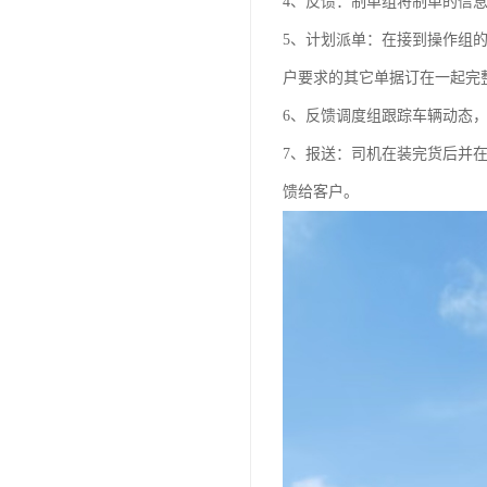
4、反馈：制单组将制单的信
5、计划派单：在接到操作组的
户要求的其它单据订在一起完
6、反馈调度组跟踪车辆动态
7、报送：司机在装完货后并
馈给客户。