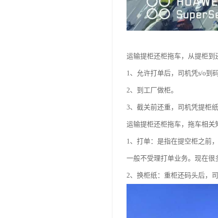
运输提柜还柜拖车，从提柜到
1、允许打单后，司机凭s/o到
2、到工厂做柜。
3、截关前还重，司机凭提柜
运输提柜还柜拖车，拖车相关
1、打单：是指在提空柜之前
一般不受理打单业务。现在很
2、换柜纸：重柜还码头后，