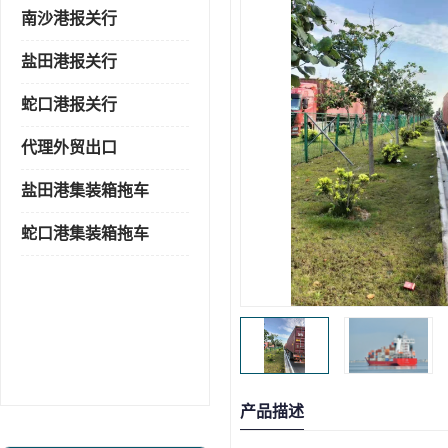
南沙港报关行
盐田港报关行
蛇口港报关行
代理外贸出口
盐田港集装箱拖车
蛇口港集装箱拖车
产品描述