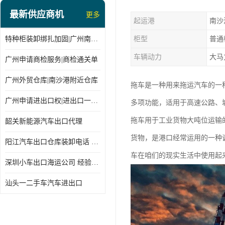
最新供应商机
更多
起运港
南沙
特种柜装卸绑扎加固|广州南沙仓库装卸
柜型
普通
车辆动力
大马
广州申请商检服务|商检通关单
广州外贸仓库|南沙港附近仓库
拖车是一种用来拖运汽车的一
广州申请进出口权|进出口一站式
多项功能，适用于高速公路、
拖车用于工业货物大吨位运输
韶关新能源汽车出口代理
货物，是港口经常运用的一种
阳江汽车出口仓库装卸电话 经验丰富
车在咱们的现实生活中使用起
深圳小车出口海运公司 经验丰富
汕头一二手车汽车进出口