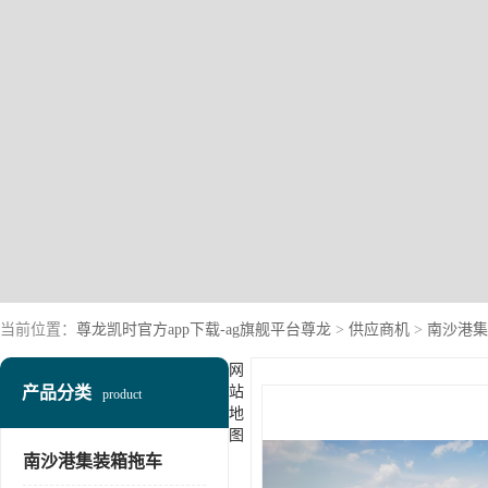
当前位置：
尊龙凯时官方app下载-ag旗舰平台尊龙
>
供应商机
>
南沙港集
网
产品分类
站
product
地
图
南沙港集装箱拖车