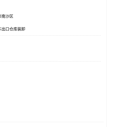
市南沙区
车出口仓库装卸