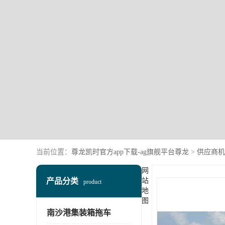
当前位置：
尊龙凯时官方app下载-ag旗舰平台尊龙
>
供应商机
网
产品分类
站
product
地
图
南沙港集装箱拖车