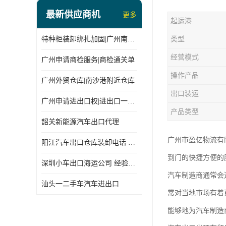
最新供应商机
更多
起运港
特种柜装卸绑扎加固|广州南沙仓库装卸
类型
经营模式
广州申请商检服务|商检通关单
操作产品
广州外贸仓库|南沙港附近仓库
出口装运
广州申请进出口权|进出口一站式
产品类型
韶关新能源汽车出口代理
广州市盈亿物流有
阳江汽车出口仓库装卸电话 经验丰富
到门的快捷方便的
深圳小车出口海运公司 经验丰富
汽车制造商通常会
汕头一二手车汽车进出口
常对当地市场有着
能够地为汽车制造