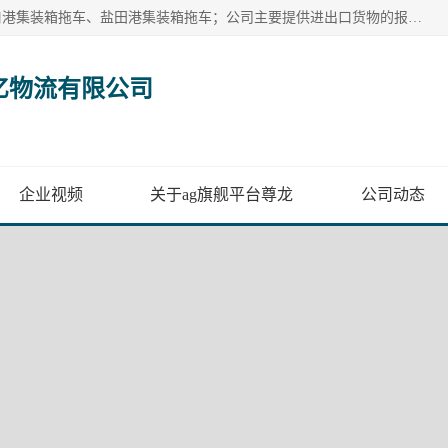
广州市盈亿物流有限公司主要从事：南沙港集装箱拖车、蛇口港集装箱拖车、盐田港集装箱拖车；公司主要提供进出口货物的报关报检、集装箱拖车、特种柜拖车、散货车、仓储搬运、装拆箱配送等港口物流服务。服务区域涵盖全国，起运港口：黄埔港、南沙港、盐田港、蛇口港等码头以及广州白云机场和火车站如南沙港火车站、 大朗、增城西、石龙等货运站。
亿物流有限公司
企业视频
关于ag旗舰平台尊龙
公司动态