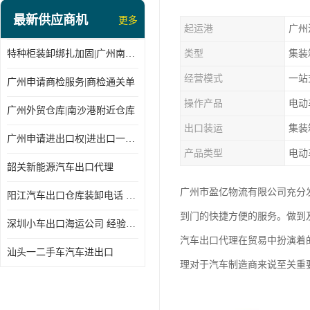
最新供应商机
更多
起运港
广州
特种柜装卸绑扎加固|广州南沙仓库装卸
类型
集装
经营模式
一站
广州申请商检服务|商检通关单
操作产品
电动
广州外贸仓库|南沙港附近仓库
出口装运
集装
广州申请进出口权|进出口一站式
产品类型
电动
韶关新能源汽车出口代理
广州市盈亿物流有限公司充分
阳江汽车出口仓库装卸电话 经验丰富
到门的快捷方便的服务。做到
深圳小车出口海运公司 经验丰富
汽车出口代理在贸易中扮演着
汕头一二手车汽车进出口
理对于汽车制造商来说至关重