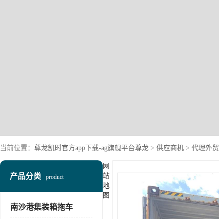
当前位置：
尊龙凯时官方app下载-ag旗舰平台尊龙
>
供应商机
>
代理外贸
网
产品分类
站
product
地
图
南沙港集装箱拖车