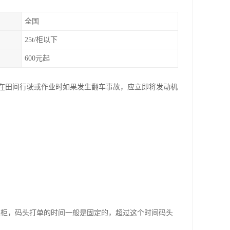
全国
25t/柜以下
600元起
在田间行驶或作业时如果发生翻车事故，应立即将发动机
提柜，码头打单的时间一般是固定的，超过这个时间码头