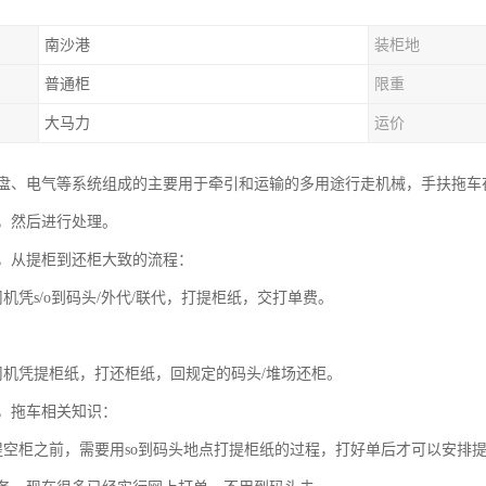
南沙港
装柜地
普通柜
限重
大马力
运价
盘、电气等系统组成的主要用于牵引和运输的多用途行走机械，手扶拖车
，然后进行处理。
，从提柜到还柜大致的流程：
机凭s/o到码头/外代/联代，打提柜纸，交打单费。
司机凭提柜纸，打还柜纸，回规定的码头/堆场还柜。
，拖车相关知识：
提空柜之前，需要用so到码头地点打提柜纸的过程，打好单后才可以安排