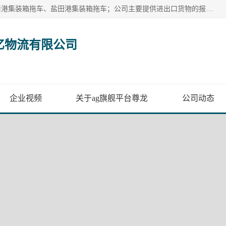
广州市盈亿物流有限公司主要从事：南沙港集装箱拖车、蛇口港集装箱拖车、盐田港集装箱拖车；公司主要提供进出口货物的报关报检、集装箱拖车、特种柜拖车、散货车、仓储搬运、装拆箱配送等港口物流服务。服务区域涵盖全国，起运港口：黄埔港、南沙港、盐田港、蛇口港等码头以及广州白云机场和火车站如南沙港火车站、 大朗、增城西、石龙等货运站。
亿物流有限公司
企业视频
关于ag旗舰平台尊龙
公司动态