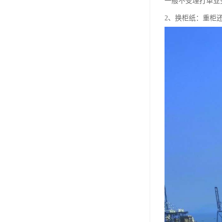
一般不受理打单业
2、换柜纸：重柜