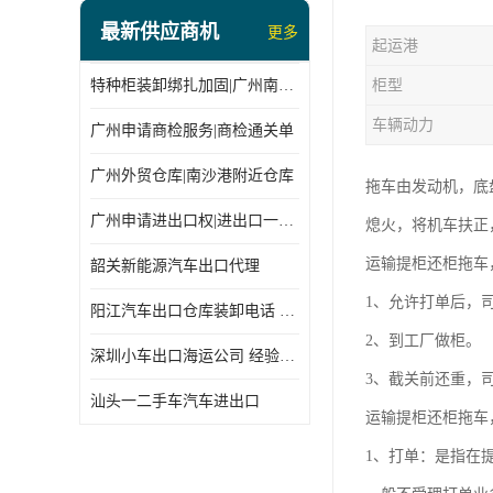
最新供应商机
更多
起运港
特种柜装卸绑扎加固|广州南沙仓库装卸
柜型
车辆动力
广州申请商检服务|商检通关单
广州外贸仓库|南沙港附近仓库
拖车由发动机，底
广州申请进出口权|进出口一站式
熄火，将机车扶正
运输提柜还柜拖车
韶关新能源汽车出口代理
1、允许打单后，司
阳江汽车出口仓库装卸电话 经验丰富
2、到工厂做柜。
深圳小车出口海运公司 经验丰富
3、截关前还重，
汕头一二手车汽车进出口
运输提柜还柜拖车
1、打单：是指在