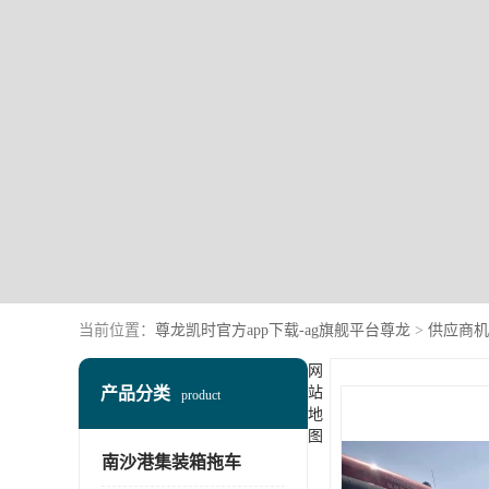
当前位置：
尊龙凯时官方app下载-ag旗舰平台尊龙
>
供应商机
网
产品分类
站
product
地
图
南沙港集装箱拖车