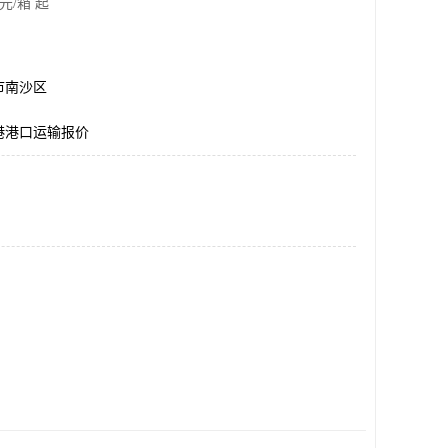
元/箱 起
市南沙区
港港口运输报价