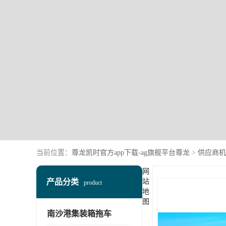
当前位置：
尊龙凯时官方app下载-ag旗舰平台尊龙
>
供应商机
网
产品分类
站
product
地
图
南沙港集装箱拖车