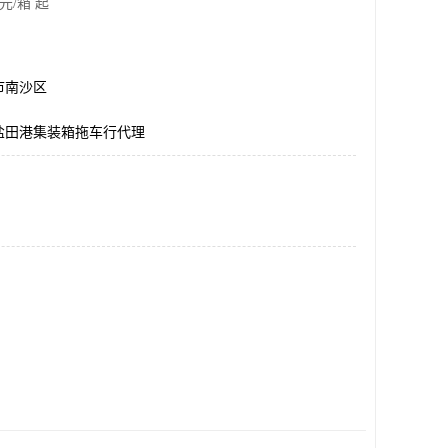
元/箱 起
市南沙区
盐田港集装箱拖车行代理