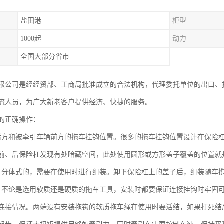
盐田港
柜型
1000起
动力
全国大部分省市
限公司是经经贸部、工商局批准成立的合法机构，代理委托单位的出口、
流人员，为广大新老客户提供经济、快捷的服务。
的正确操作：
后方和被牵引车辆前方的拖车挂钩位置。很多的拖车挂钩位置设计在保险
前、后保险杠发现有处暗藏空间，此处使用圆形或方形盖子覆盖的位置就
是分体式的，需要在使用时进行组装。卸下保险杠上的盖子后，组装随车
。不论是选用软质还是硬质的拖车工具，安装时都要保证连接挂钩时牢固
连接情况。两端没有安装拖钩的软质拖车绳在使用时要活结，如果打死结