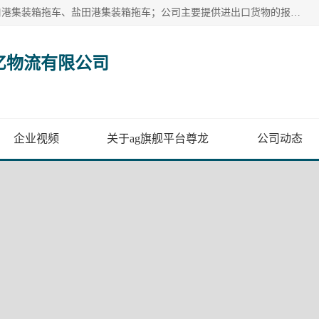
广州市盈亿物流有限公司主要从事：南沙港集装箱拖车、蛇口港集装箱拖车、盐田港集装箱拖车；公司主要提供进出口货物的报关报检、集装箱拖车、特种柜拖车、散货车、仓储搬运、装拆箱配送等港口物流服务。服务区域涵盖全国，起运港口：黄埔港、南沙港、盐田港、蛇口港等码头以及广州白云机场和火车站如南沙港火车站、 大朗、增城西、石龙等货运站。
亿物流有限公司
企业视频
关于ag旗舰平台尊龙
公司动态