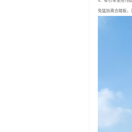
4、牵引车使用1
免猛抬离合踏板，