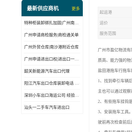
最新供应商机
更多
起运港
特种柜装卸绑扎加固|广州南沙仓库装卸
运价
服务范围
广州申请商检服务|商检通关单
广州外贸仓库|南沙港附近仓库
广州市盈亿物流有
广州申请进出口权|进出口一站式
质高、能力强的物
盐田港拖车行拖车
韶关新能源汽车出口代理
1、找到牵引车辆
阳江汽车出口仓库装卸电话 经验丰富
主也可以通过观察
深圳小车出口海运公司 经验丰富
2、有些拖车挂钩
汕头一二手车汽车进出口
3、安装拖车工具
驶前再次检查前后