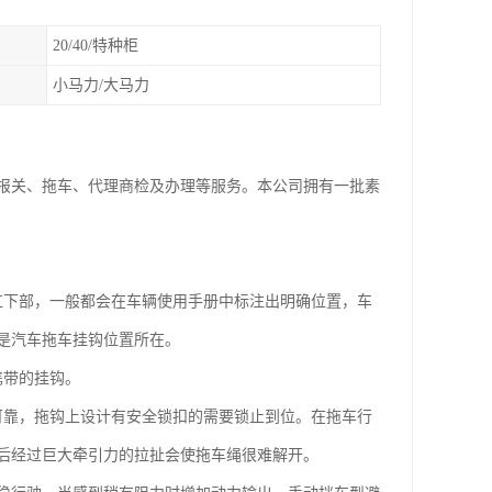
20/40/特种柜
小马力/大马力
报关、拖车、代理商检及办理等服务。本公司拥有一批素
杠下部，一般都会在车辆使用手册中标注出明确位置，车
是汽车拖车挂钩位置所在。
携带的挂钩。
可靠，拖钩上设计有安全锁扣的需要锁止到位。在拖车行
后经过巨大牵引力的拉扯会使拖车绳很难解开。