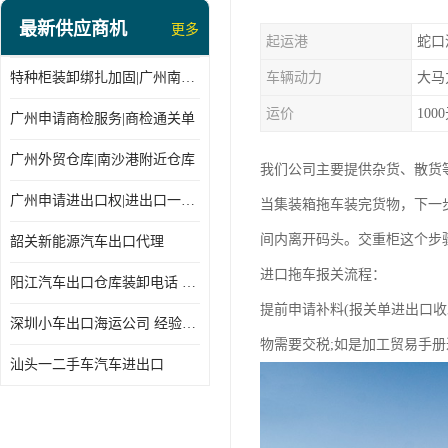
最新供应商机
更多
起运港
蛇口
特种柜装卸绑扎加固|广州南沙仓库装卸
车辆动力
大马
运价
100
广州申请商检服务|商检通关单
广州外贸仓库|南沙港附近仓库
我们公司主要提供杂货、散货
广州申请进出口权|进出口一站式
当集装箱拖车装完货物，下一
间内离开码头。交重柜这个步
韶关新能源汽车出口代理
进口拖车报关流程：
阳江汽车出口仓库装卸电话 经验丰富
提前申请补料(报关单进出口收
深圳小车出口海运公司 经验丰富
物需要交税;如是加工贸易手
汕头一二手车汽车进出口