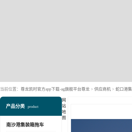
当前位置：
尊龙凯时官方app下载-ag旗舰平台尊龙
>
供应商机
>
蛇口港集
网
产品分类
站
product
地
图
南沙港集装箱拖车