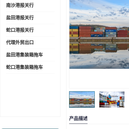
南沙港报关行
盐田港报关行
蛇口港报关行
代理外贸出口
盐田港集装箱拖车
蛇口港集装箱拖车
产品描述