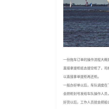
一份拖车订单的操作流程大概
直接拿提柜纸去提空柜了，司
以直接拿单提柜再还柜。
一般办好单以后，车队调度在
会把柜封号发给车队操作人员
好货以后，工作人员就会把船