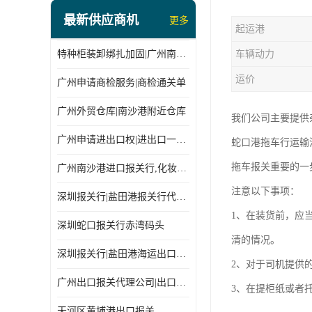
最新供应商机
更多
起运港
特种柜装卸绑扎加固|广州南沙仓库装卸
车辆动力
运价
广州申请商检服务|商检通关单
广州外贸仓库|南沙港附近仓库
我们公司主要提供
广州申请进出口权|进出口一站式
蛇口港拖车行运输
拖车报关重要的一
广州南沙港进口报关行,化妆品进口报关,进口报关行
注意以下事项：
深圳报关行|盐田港报关行代理报关
1、在装货前，应
深圳蛇口报关行赤湾码头
清的情况。
深圳报关行|盐田港海运出口货物报关行
2、对于司机提供
广州出口报关代理公司|出口货物报关单
3、在提柜纸或者
天河区黄埔港出口报关