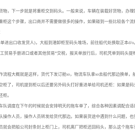
货物，下一步就是将重柜交到码头。一般来说，车辆在装载好货物，办理
重柜这个步骤，出口商并不需要做很多的操作，如果碰到一些比较各个流
：
关单进出口收发货人)，大船到港卸柜至码头堆场，前往船代处换取正本d/
加工贸易手册进口或者其他贸易*交税，报关单放行后，司机凭单到码头提
作流程大概就是这样，货代下发订舱so，物流车队拿so去船代那边换单
空柜了，司机提到柜以后还要另外码头打好重进单给司机还柜：如果是码
还柜。
车队调度在下午的时候就会安排明天的拖车单了，综合各种因素调配合适
队操作人员，操作人员转发给货代那边。如果装货途中遇到什么问题，也
员就会把船公司封条封上柜门上，司机离厂把柜还回码头，那么这个拖车