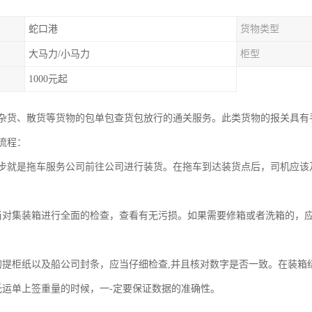
蛇口港
货物类型
大马力/小马力
柜型
1000元起
杂货、散货等货物的包单包查货包放行的通关服务。此类货物的报关具有
流程：
步就是拖车服务公司前往公司进行装货。在拖车到达装货点后，司机应该
当对集装箱进行全面的检查，查看有无污损。如果需要修箱或者洗箱的，
的提柜纸以及船公司封条，应当仔细检查,并且核对数字是否一致。在装箱
托运单上签重量的时候，一-定要保证数据的准确性。