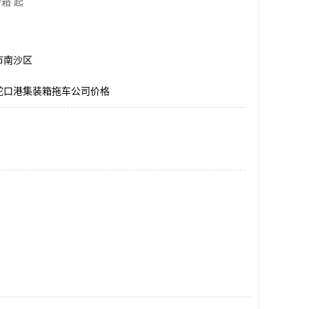
/箱 起
市南沙区
蛇口港集装箱拖车公司价格