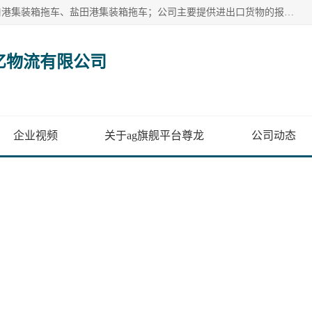
广州市盈亿物流有限公司主要从事：南沙港集装箱拖车、蛇口港集装箱拖车、盐田港集装箱拖车；公司主要提供进出口货物的报关报检、集装箱拖车、特种柜拖车、散货车、仓储搬运、装拆箱配送等港口物流服务。服务区域涵盖全国，起运港口：黄埔港、南沙港、盐田港、蛇口港等码头以及广州白云机场和火车站如南沙港火车站、 大朗、增城西、石龙等货运站。
亿物流有限公司
企业视频
关于ag旗舰平台尊龙
公司动态