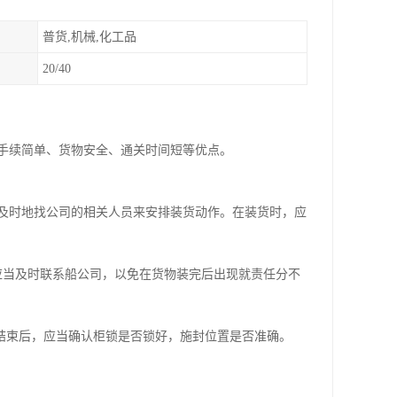
普货,机械,化工品
20/40
手续简单、货物安全、通关时间短等优点。
及时地找公司的相关人员来安排装货动作。在装货时，应
应当及时联系船公司，以免在货物装完后出现就责任分不
结束后，应当确认柜锁是否锁好，施封位置是否准确。