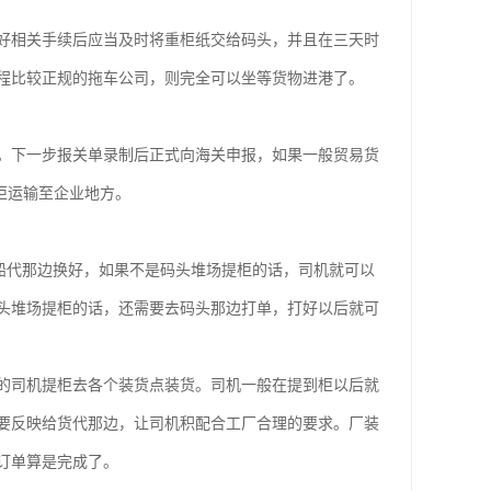
好相关手续后应当及时将重柜纸交给码头，并且在三天时
程比较正规的拖车公司，则完全可以坐等货物进港了。
o。下一步报关单录制后正式向海关申报，如果一般贸易货
柜运输至企业地方。
，船代那边换好，如果不是码头堆场提柜的话，司机就可以
头堆场提柜的话，还需要去码头那边打单，打好以后就可
的司机提柜去各个装货点装货。司机一般在提到柜以后就
要反映给货代那边，让司机积配合工厂合理的要求。厂装
订单算是完成了。