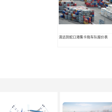
清远到蛇口港集卡拖车队报价表