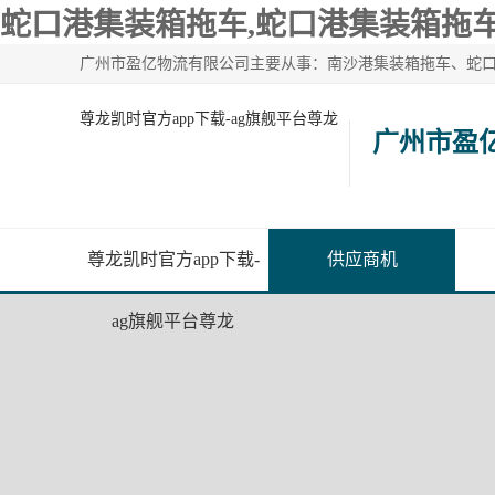
蛇口港集装箱拖车,蛇口港集装箱拖车
尊龙凯时官方app下载-ag旗舰平台尊龙
广州市盈
尊龙凯时官方app下载-
供应商机
ag旗舰平台尊龙