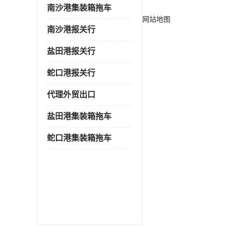
南沙港集装箱拖车
网站地图
南沙港报关行
盐田港报关行
蛇口港报关行
代理外贸出口
盐田港集装箱拖车
蛇口港集装箱拖车