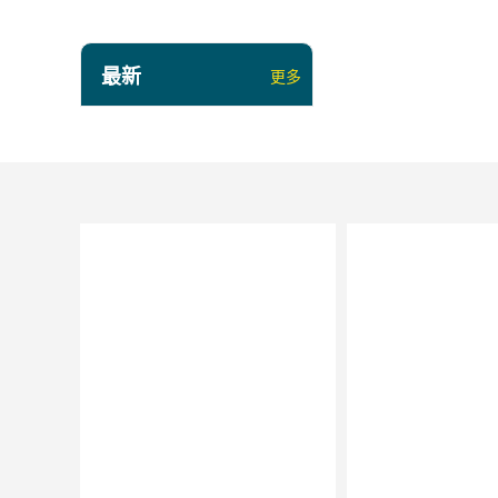
最新
更多