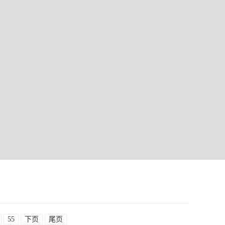
55
下页
尾页