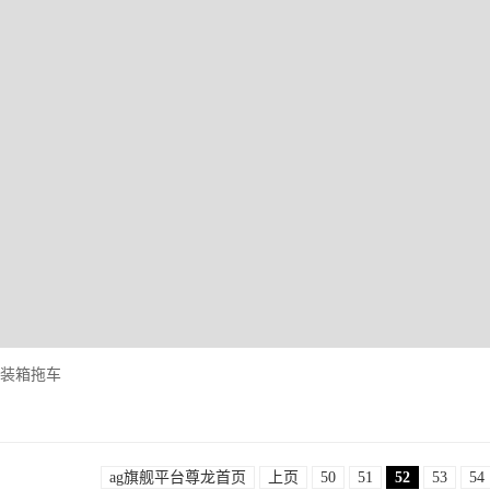
装箱拖车
ag旗舰平台尊龙首页
上页
50
51
52
53
54