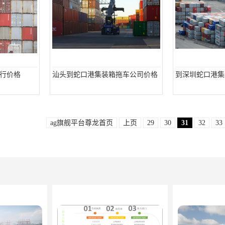
行价格
汕头到蛇口港集装箱拖车公司价格
到深圳蛇口港集
ag旗舰平台尊龙首页
上页
29
30
31
32
33