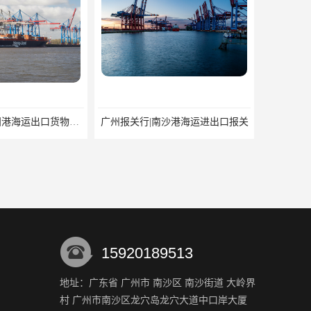
深圳报关行|盐田港海运出口货物报关行
广州报关行|南沙港海运进出口报关
15920189513
地址：广东省 广州市 南沙区 南沙街道 大岭界
村 广州市南沙区龙穴岛龙穴大道中口岸大厦