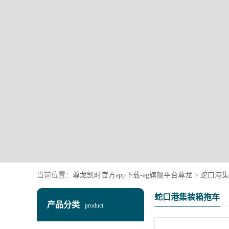
当前位置：
尊龙凯时官方app下载-ag旗舰平台尊龙
>
蛇口港集
蛇口港集装箱拖车
产品分类
product