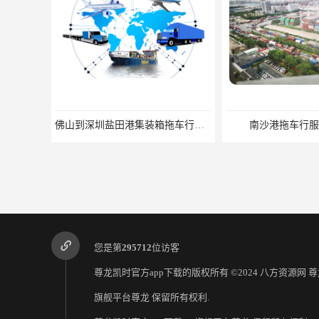
佛山到深圳盐田港集装箱拖车行单价|深耕港口服务
南沙港拖车行服
您是第
295712
位访客
尊龙凯时官方app下载的版权所有 ©2024 八方资源网
尊
旗舰平台尊龙
保留所有权利.