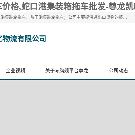
价格,蛇口港集装箱拖车批发-尊龙凯
广州市盈亿物流有限公司主要从事：南沙港集装箱拖车、蛇口港集装箱拖车、盐田港集装箱拖车；公司主要提供进出口货物的报关报检、集装箱拖车、特种柜拖车、散货车、仓储搬运、装拆箱配送等港口物流服务。服务区域涵盖全国，起运港口：黄埔港、南沙港、盐田港、蛇口港等码头以及广州白云机场和火车站如南沙港火车站、 大朗、增城西、石龙等货运站。
亿物流有限公司
企业视频
关于ag旗舰平台尊龙
公司动态