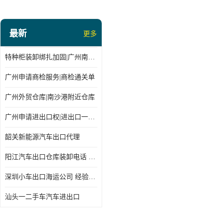
最新
更多
特种柜装卸绑扎加固|广州南沙仓库装卸
广州申请商检服务|商检通关单
广州外贸仓库|南沙港附近仓库
广州申请进出口权|进出口一站式
韶关新能源汽车出口代理
阳江汽车出口仓库装卸电话 经验丰富
深圳小车出口海运公司 经验丰富
汕头一二手车汽车进出口