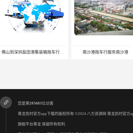
佛山到深圳盐田港集装箱拖车行单价|深耕港口服务
南沙港拖车行服务南沙港
您是第
295683
位访客
尊龙凯时官方app下载的版权所有 ©2024 八方资源网
尊龙凯时官方ap
旗舰平台尊龙
保留所有权利.