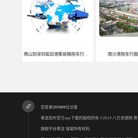
佛山到深圳盐田港集装箱拖车行单价|深耕港口服务
南沙港拖车行服
您是第
295609
位访客
尊龙凯时官方app下载的版权所有 ©2024 八方资源网
尊
旗舰平台尊龙
保留所有权利.