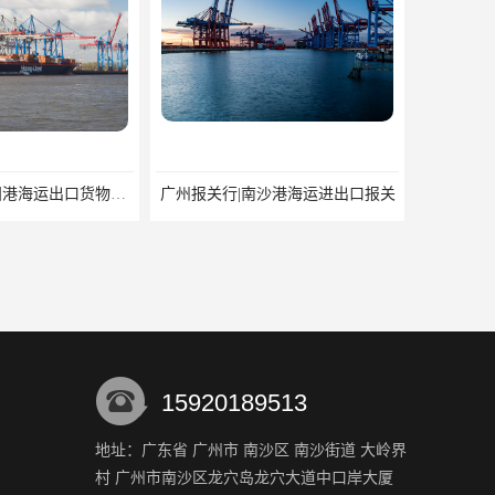
深圳报关行|盐田港海运出口货物报关行
广州报关行|南沙港海运进出口报关
15920189513
地址：广东省 广州市 南沙区 南沙街道 大岭界
村 广州市南沙区龙穴岛龙穴大道中口岸大厦