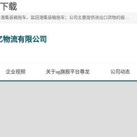
p下载
广州市盈亿物流有限公司主要从事：南沙港集装箱拖车、蛇口港集装箱拖车、盐田港集装箱拖车；公司主要提供进出口货物的报关报检、集装箱拖车、特种柜拖车、散货车、仓储搬运、装拆箱配送等港口物流服务。服务区域涵盖全国，起运港口：黄埔港、南沙港、盐田港、蛇口港等码头以及广州白云机场和火车站如南沙港火车站、 大朗、增城西、石龙等货运站。
亿物流有限公司
企业视频
关于ag旗舰平台尊龙
公司动态