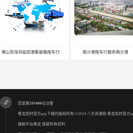
佛山到深圳盐田港集装箱拖车行单价|深耕港口服务
南沙港拖车行服务南沙港
您是第
295486
位访客
尊龙凯时官方app下载的版权所有 ©2024 八方资源网
尊龙凯时官方ap
旗舰平台尊龙
保留所有权利.