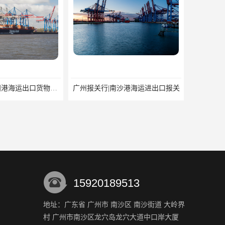
深圳报关行|盐田港海运出口货物报关行
广州报关行|南沙港海运进出口报关
15920189513
地址：广东省 广州市 南沙区 南沙街道 大岭界
村 广州市南沙区龙穴岛龙穴大道中口岸大厦