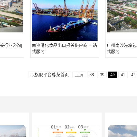
关行业咨询|
南沙港化妆品出口报关供应商|一站
广州南沙港箱包
式服务
式服务
ag旗舰平台尊龙首页
上页
38
39
40
41
42