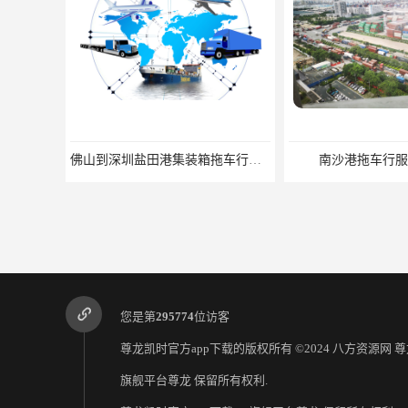
佛山到深圳盐田港集装箱拖车行单价|深耕港口服务
南沙港拖车行服
您是第
295774
位访客
尊龙凯时官方app下载的版权所有 ©2024 八方资源网
尊
旗舰平台尊龙
保留所有权利.