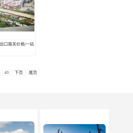
出口报关价格|一站
43
下页
尾页