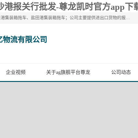
沙港报关行批发-尊龙凯时官方app下
广州市盈亿物流有限公司主要从事：南沙港集装箱拖车、蛇口港集装箱拖车、盐田港集装箱拖车；公司主要提供进出口货物的报关报检、集装箱拖车、特种柜拖车、散货车、仓储搬运、装拆箱配送等港口物流服务。服务区域涵盖全国，起运港口：黄埔港、南沙港、盐田港、蛇口港等码头以及广州白云机场和火车站如南沙港火车站、 大朗、增城西、石龙等货运站。
亿物流有限公司
企业视频
关于ag旗舰平台尊龙
公司动态