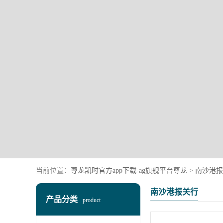
当前位置：
尊龙凯时官方app下载-ag旗舰平台尊龙
>
南沙港报
南沙港报关行
产品分类
product