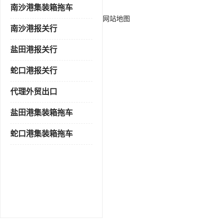
南沙港集装箱拖车
网站地图
南沙港报关行
盐田港报关行
蛇口港报关行
代理外贸出口
盐田港集装箱拖车
蛇口港集装箱拖车