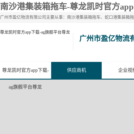
南沙港集装箱拖车-尊龙凯时官方ap
尊龙凯时官方app下载-ag旗舰平台尊龙
广州市盈亿物流
尊龙凯时官方app下载-
供应商机
企业视
ag旗舰平台尊龙