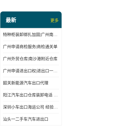
最新
更多
特种柜装卸绑扎加固|广州南沙仓库装卸
广州申请商检服务|商检通关单
广州外贸仓库|南沙港附近仓库
广州申请进出口权|进出口一站式
韶关新能源汽车出口代理
阳江汽车出口仓库装卸电话 经验丰富
深圳小车出口海运公司 经验丰富
汕头一二手车汽车进出口